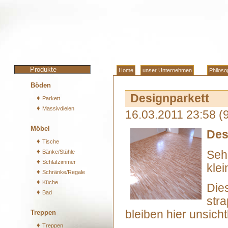
Produkte
Home
unser Unternehmen
Philoso
Böden
Designparkett
♦
Parkett
♦
Massivdielen
16.03.2011 23:58
(
Möbel
Des
♦
Tische
♦
Bänke/Stühle
Sehr
♦
Schlafzimmer
kle
♦
Schränke/Regale
♦
Küche
Die
♦
Bad
stra
bleiben hier unsicht
Treppen
♦
Treppen