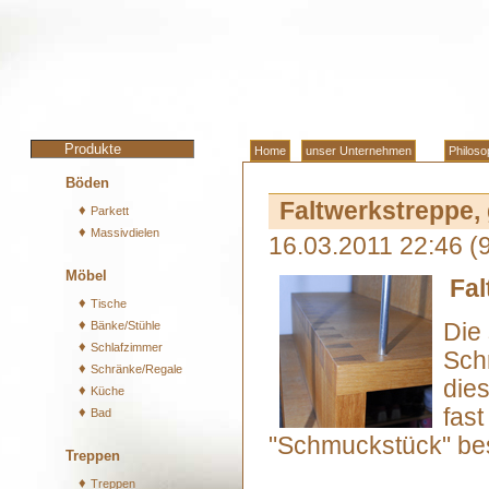
Produkte
Home
unser Unternehmen
Philoso
Böden
Faltwerkstreppe, 
♦
Parkett
♦
Massivdielen
16.03.2011 22:46
(
Möbel
Fal
♦
Tische
♦
Bänke/Stühle
Die
♦
Schlafzimmer
Schr
♦
Schränke/Regale
die
♦
Küche
♦
fast
Bad
"Schmuckstück" besc
Treppen
♦
Treppen