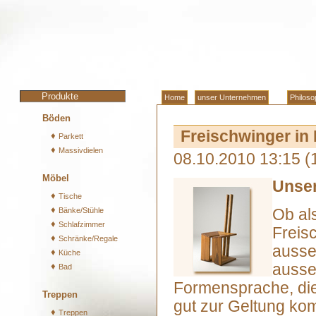
Produkte
Home
unser Unternehmen
Philoso
Böden
Freischwinger in 
♦
Parkett
♦
Massivdielen
08.10.2010 13:15
(
Möbel
Unser
♦
Tische
♦
Bänke/Stühle
Ob al
♦
Schlafzimmer
Freisc
♦
Schränke/Regale
ausse
♦
Küche
♦
ausse
Bad
Formensprache, die
Treppen
gut zur Geltung ko
♦
Treppen