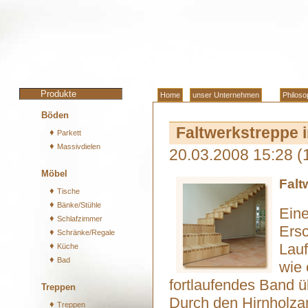
Produkte
Home
unser Unternehmen
Philoso
Böden
Faltwerkstreppe i
♦
Parkett
♦
Massivdielen
20.03.2008 15:28
(
Möbel
Falt
♦
Tische
♦
Bänke/Stühle
Eine
♦
Schlafzimmer
Ersc
♦
Schränke/Regale
♦
Lauf
Küche
♦
Bad
wie 
fortlaufendes Band 
Treppen
Durch den Hirnholzan
♦
Treppen