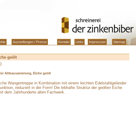
phie
Ausstellungen / Presse
Kontakt
Links
Impressum
Sitemap
che geölt
n
)
für Altbausanierung, Eiche geölt
sche Wangentreppe in Kombination mit einem leichten Edelstahlgeländer:
unktion, reduziert in der Form! Die lebhafte Struktur der geölten Eiche
mit dem Jahrhunderte alten Fachwerk.