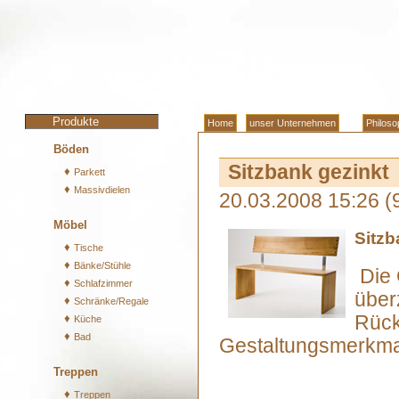
Produkte
Home
unser Unternehmen
Philoso
Böden
Sitzbank gezinkt
♦
Parkett
♦
Massivdielen
20.03.2008 15:26
(
Möbel
Sitzb
♦
Tische
♦
Bänke/Stühle
Die 
♦
Schlafzimmer
über
♦
Schränke/Regale
♦
Rück
Küche
♦
Bad
Gestaltungsmerkmal,
Treppen
♦
Treppen